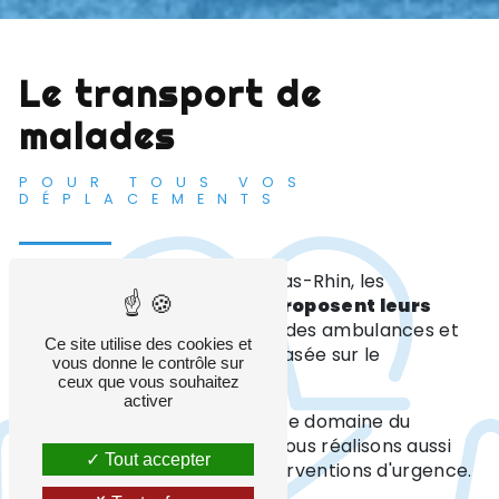
Le transport de
malades
POUR TOUS VOS
DÉPLACEMENTS
Situées à Haguenau dans le Bas-Rhin, les
Ambulances Roland
vous
proposent leurs
services
dans les domaines des ambulances et
Ce site utilise des cookies et
des taxis. Notre activité est basée sur le
vous donne le contrôle sur
transport de malades
.
ceux que vous souhaitez
activer
Notre équipe intervient dans le domaine du
transport conventionné
. Nous réalisons aussi
Tout accepter
les gardes SAMU pour les interventions d'urgence.