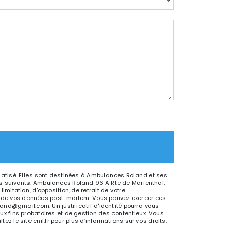
matisé. Elles sont destinées à Ambulances Roland et ses
s suivants: Ambulances Roland 96 A Rte de Marienthal,
itation, d’opposition, de retrait de votre
ort de vos données post-mortem. Vous pouvez exercer ces
and@gmail.com. Un justificatif d'identité pourra vous
x fins probatoires et de gestion des contentieux. Vous
ltez le site cnil.fr pour plus d’informations sur vos droits.