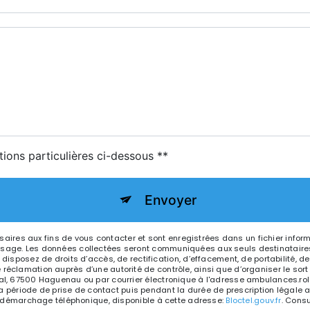
tions particulières ci-dessous **
Envoyer
res aux fins de vous contacter et sont enregistrées dans un fichier infor
essage. Les données collectées seront communiquées aux seuls destinataire
ez de droits d’accès, de rectification, d’effacement, de portabilité, de lim
 réclamation auprès d’une autorité de contrôle, ainsi que d’organiser le s
hal, 67500 Haguenau ou par courrier électronique à l'adresse ambulances.rol
ériode de prise de contact puis pendant la durée de prescription légale au
 au démarchage téléphonique, disponible à cette adresse:
Bloctel.gouv.fr
. Consu