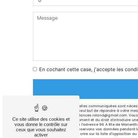
En cochant cette case, j'accepte les condi
** Les données personnelles communiquées sont nécessai
sous-traitants dans le seul but de répondre à votre m
67500 Haguenau ambulances.roland@gmail.com. Vous dispos
Ce site utilise des cookies et
consentement à tout moment et du droit d’introduire une
vous donne le contrôle sur
droits par voie postale à l'adresse 96 A Rte de Marient
être demandé. Nous conservons vos données pendant la p
ceux que vous souhaitez
avez le droit de vous inscrire sur la liste d'opposition
activer