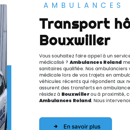
AMBULANCES
transport hôpital à
Bouxwiller
Vous souhaitez faire appel à un serv
médicalisé ?
Ambulances Roland
met
sanitaires qualifiée. Nos ambulancier
médicale lors de vos trajets en ambula
véhicules récents qui répondent aux n
assurent des transferts en ambulance 
résidez à
Bouxwiller
ou à proximité, 
Ambulances Roland
. Nous interveno
En savoir plus