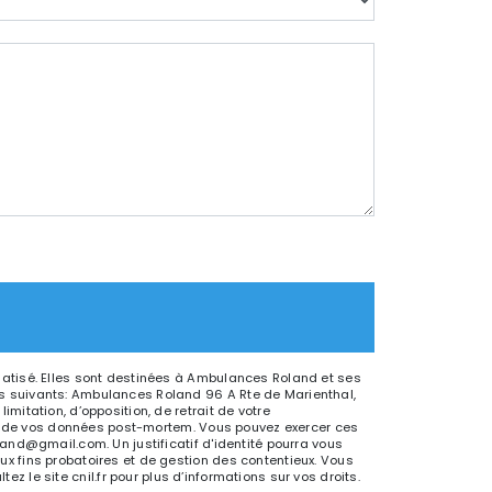
matisé. Elles sont destinées à Ambulances Roland et ses
s suivants: Ambulances Roland 96 A Rte de Marienthal,
itation, d’opposition, de retrait de votre
ort de vos données post-mortem. Vous pouvez exercer ces
and@gmail.com. Un justificatif d'identité pourra vous
x fins probatoires et de gestion des contentieux. Vous
ltez le site cnil.fr pour plus d’informations sur vos droits.