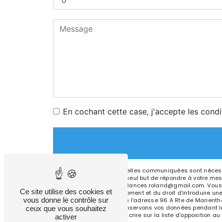
En cochant cette case, j'accepte les condi
** Les données personnelles communiquées sont nécessai
sous-traitants dans le seul but de répondre à votre m
67500 Haguenau ambulances.roland@gmail.com. Vous dispos
Ce site utilise des cookies et
consentement à tout moment et du droit d’introduire une
vous donne le contrôle sur
droits par voie postale à l'adresse 96 A Rte de Marient
être demandé. Nous conservons vos données pendant la p
ceux que vous souhaitez
avez le droit de vous inscrire sur la liste d'opposition
activer