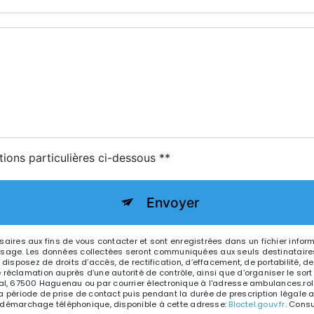
tions particulières ci-dessous **
Envoyer
res aux fins de vous contacter et sont enregistrées dans un fichier infor
essage. Les données collectées seront communiquées aux seuls destinataire
ez de droits d’accès, de rectification, d’effacement, de portabilité, de lim
 réclamation auprès d’une autorité de contrôle, ainsi que d’organiser le s
hal, 67500 Haguenau ou par courrier électronique à l'adresse ambulances.rol
ériode de prise de contact puis pendant la durée de prescription légale au
 au démarchage téléphonique, disponible à cette adresse:
Bloctel.gouv.fr
. Consu