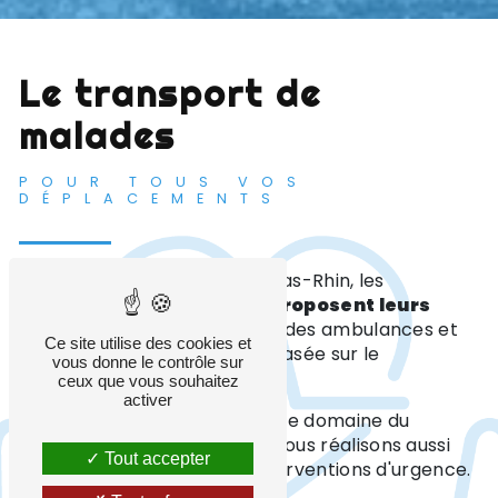
Le transport de
malades
POUR TOUS VOS
DÉPLACEMENTS
Situées à Haguenau dans le Bas-Rhin, les
Ambulances Roland
vous
proposent leurs
services
dans les domaines des ambulances et
Ce site utilise des cookies et
des taxis. Notre activité est basée sur le
vous donne le contrôle sur
transport de malades
.
ceux que vous souhaitez
activer
Notre équipe intervient dans le domaine du
transport conventionné
. Nous réalisons aussi
Tout accepter
les gardes SAMU pour les interventions d'urgence.