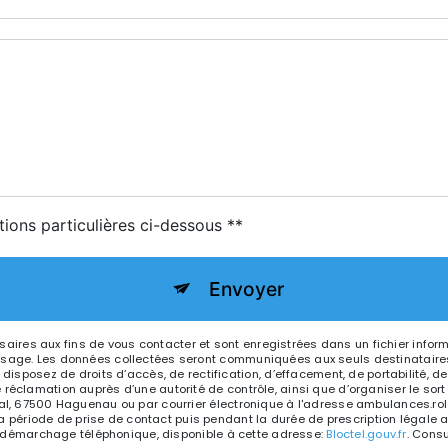
tions particulières ci-dessous **
Envoyer
res aux fins de vous contacter et sont enregistrées dans un fichier infor
essage. Les données collectées seront communiquées aux seuls destinataire
ez de droits d’accès, de rectification, d’effacement, de portabilité, de lim
 réclamation auprès d’une autorité de contrôle, ainsi que d’organiser le s
hal, 67500 Haguenau ou par courrier électronique à l'adresse ambulances.rol
ériode de prise de contact puis pendant la durée de prescription légale au
 au démarchage téléphonique, disponible à cette adresse:
Bloctel.gouv.fr
. Consu