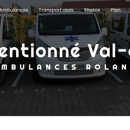
Ambulances
Transport assis
Photos
Plan
nventionné Va
AMBULANCES ROLA