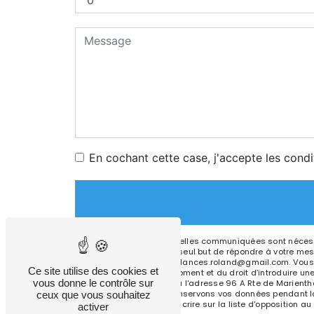
En cochant cette case, j'accepte les condi
** Les données personnelles communiquées sont nécessai
sous-traitants dans le seul but de répondre à votre m
67500 Haguenau ambulances.roland@gmail.com. Vous dispos
Ce site utilise des cookies et
consentement à tout moment et du droit d’introduire une
vous donne le contrôle sur
droits par voie postale à l'adresse 96 A Rte de Marient
être demandé. Nous conservons vos données pendant la p
ceux que vous souhaitez
avez le droit de vous inscrire sur la liste d'opposition
activer