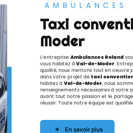
AMBULANCES
taxi conventionné à Val-de-
Moder
L’entreprise
Ambulances Roland
vou
vous habitez à
Val-de-Moder
. Entre
qualité, nous mettons tout en oeuvre 
dans votre projet de
taxi conventio
habitez à
Val-de-Moder
, nous somme
renseignements nécessaires à votre p
avant tout notre passion et le partag
réussir. Toute notre équipe est qualifié
En savoir plus