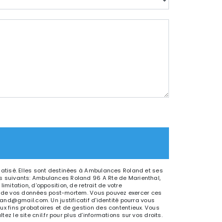
matisé. Elles sont destinées à Ambulances Roland et ses
s suivants: Ambulances Roland 96 A Rte de Marienthal,
itation, d’opposition, de retrait de votre
ort de vos données post-mortem. Vous pouvez exercer ces
and@gmail.com. Un justificatif d'identité pourra vous
x fins probatoires et de gestion des contentieux. Vous
ltez le site cnil.fr pour plus d’informations sur vos droits.